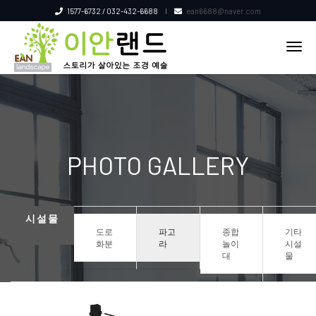
1577-6732 / 032-432-6688
ean6688@naver.com
tog
nav
PHOTO GALLERY
시설물
도로
파고
종합
기타
화분
라
놀이
시설
대
물